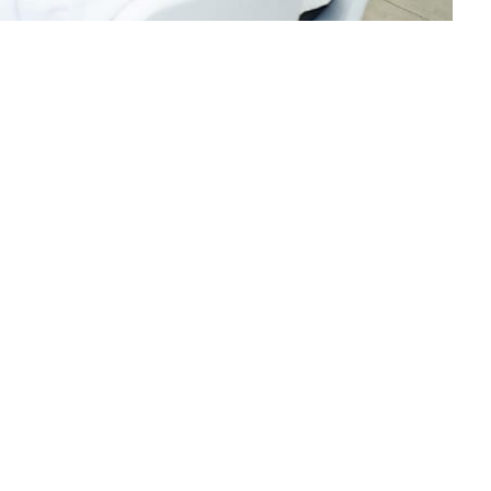
sama
 untuk
enggelar