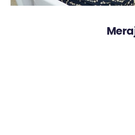
Mera
Sult
Anak
Penya
April 6, 202
Palu- Bula
memperkuat
Hal itu di