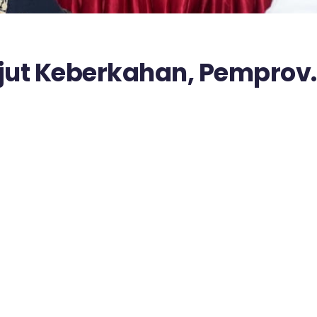
jut Keberkahan, Pemprov.
eng Gelar Buka Puasa Ber
 Panti Asuhan dan
ndang Disabilitas.
4
n suci Ramadhan selalu menjadi momentum yang tepat
 kebersamaan dan mempererat tali silaturahmi.
lakukan Pemerintah Provinsi Sulawesi Tengah dengan m