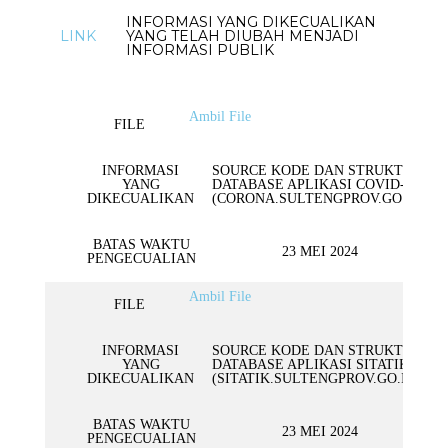
SARANA DAN PRASARANA
UJI KONSEKUENSI YANG DITOLAK
BIRO PENGADAAN BARANG DAN JASA
INFO SERTA MERTA
KEUANGAN DAN ASET
FORM PERMOHONAN INFORMASI
PENGUBAHAN KLASIFIKASI INFORMASI DIKECUALIKAN
PENGADAAN BARANG/JASA
INFORMASI YANG DIKECUALIKAN
KEPEGAWAIAN
INFORMASI YANG DIKECUALIKAN
FORM PENGAJUAN KEBERATAN
PENGUMUMAN KPID
LAYANAN INFORMASI
LINK
YANG TELAH DIUBAH MENJADI
KEGIATAN SOSIALISASI
KETATAUSAHAAN
INFORMASI PUBLIK
PERENCANAAN
Ambil File
FILE
INFORMASI
SOURCE KODE DAN STRUKTUR
YANG
DATABASE APLIKASI COVID-19
DIKECUALIKAN
(CORONA.SULTENGPROV.GO.ID)
BATAS WAKTU
23 MEI 2024
PENGECUALIAN
Ambil File
FILE
INFORMASI
SOURCE KODE DAN STRUKTUR
YANG
DATABASE APLIKASI SITATIK
DIKECUALIKAN
(SITATIK.SULTENGPROV.GO.ID)
BATAS WAKTU
23 MEI 2024
PENGECUALIAN