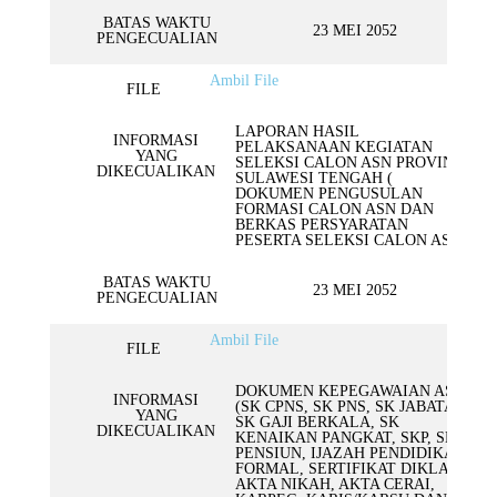
BATAS WAKTU
23 MEI 2052
PENGECUALIAN
Ambil File
FILE
LAPORAN HASIL
INFORMASI
PELAKSANAAN KEGIATAN
YANG
SELEKSI CALON ASN PROVINSI
DIKECUALIKAN
SULAWESI TENGAH (
DOKUMEN PENGUSULAN
FORMASI CALON ASN DAN
BERKAS PERSYARATAN
PESERTA SELEKSI CALON ASN)
BATAS WAKTU
23 MEI 2052
PENGECUALIAN
Ambil File
FILE
DOKUMEN KEPEGAWAIAN ASN
INFORMASI
(SK CPNS, SK PNS, SK JABATAN,
YANG
SK GAJI BERKALA, SK
DIKECUALIKAN
KENAIKAN PANGKAT, SKP, SK
PENSIUN, IJAZAH PENDIDIKAN
FORMAL, SERTIFIKAT DIKLAT,
AKTA NIKAH, AKTA CERAI,