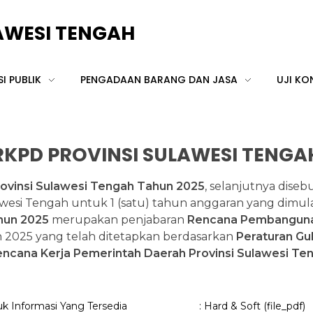
LAWESI TENGAH
I PUBLIK
PENGADAAN BARANG DAN JASA
UJI KO
RKPD PROVINSI SULAWESI TENGA
ovinsi Sulawesi Tengah Tahun 2025
, selanjutnya diseb
si Tengah untuk 1 (satu) tahun anggaran yang dimulai 
hun 2025
merupakan penjabaran
Rencana Pembangunan
2025 yang telah ditetapkan berdasarkan
Peraturan Gu
ncana Kerja Pemerintah Daerah Provinsi Sulawesi Te
k Informasi Yang Tersedia
: Hard & Soft (file_pdf)