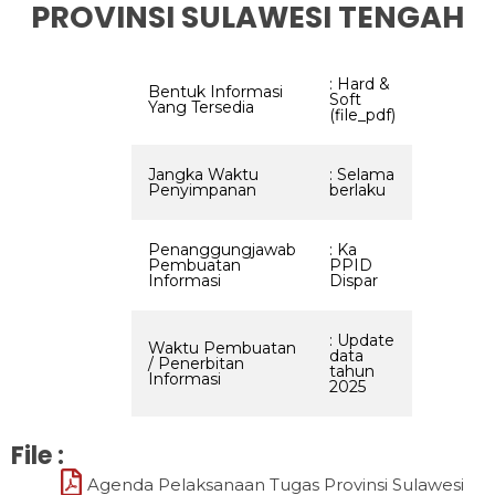
SARANA DAN PRASARANA
UJI KONSEKUENSI YANG DITOLAK
BIRO PENGADAAN BARANG DAN JASA
INFO SERTA MERTA
KEUANGAN DAN ASET
PROVINSI SULAWESI TENGAH
FORM PERMOHONAN INFORMASI
PENGUBAHAN KLASIFIKASI INFORMASI DIKECUALIKAN
PENGADAAN BARANG/JASA
INFORMASI YANG DIKECUALIKAN
KEPEGAWAIAN
FORM PENGAJUAN KEBERATAN
PENGUMUMAN KPID
LAYANAN INFORMASI
KEGIATAN SOSIALISASI
KETATAUSAHAAN
PERENCANAAN
: Hard &
Bentuk Informasi
Soft
Yang Tersedia
(file_pdf)
Jangka Waktu
: Selama
Penyimpanan
berlaku
Penanggungjawab
: Ka
Pembuatan
PPID
Informasi
Dispar
: Update
Waktu Pembuatan
data
/ Penerbitan
tahun
Informasi
2025
File :
Agenda Pelaksanaan Tugas Provinsi Sulawesi